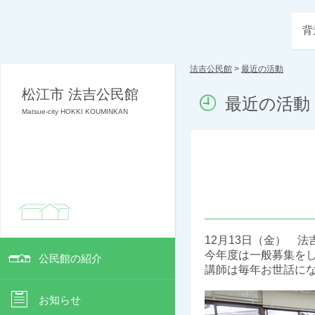
背
法吉公民館
>
最近の活動
松江市 法吉公民館
最近の活動
Matsue-city HOKKI KOUMINKAN
12月13日（金） 
今年度は一般募集を
公民館の紹介
講師は毎年お世話に
お知らせ