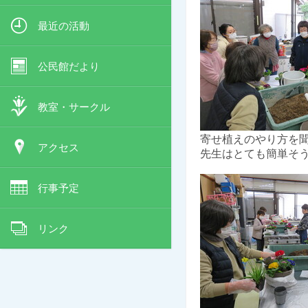
最近の活動
公民館だより
教室・サークル
寄せ植えのやり方を
アクセス
先生はとても簡単そ
行事予定
リンク