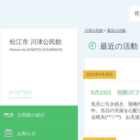
背
川津公民館
>
最近の活動
松江市 川津公民館
最近の活動
Matsue-city KAWATSU KOUMINKAN
2021年5月26日
5月23日 朝酌川
先月に引き続き、除根
中、当日の天候を心配
公民館の紹介
る晴天(*^▽^*) お天
お知らせ